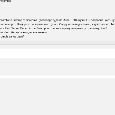
rcrombie.
rcrombie в Swamp of Screams. (Телепорт туда из Rune - 710 аден). Он попросит найти ку
нно он мертв. Пощарьте по карманам трупа. Обнаруженный дневник (diary) отнесите Mer
 - First Secret Buried in the Swamp, потом ко второму монументу, третьему, 4 и 5.
o Nest, без пати там делать нечего.
rombie за наградой.