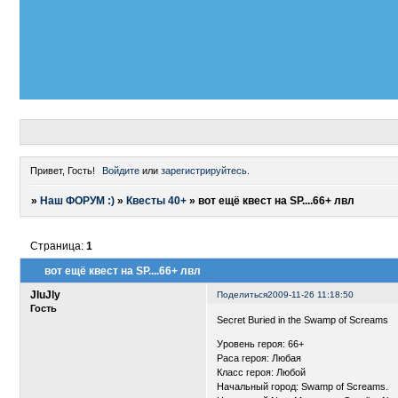
Привет, Гость!
Войдите
или
зарегистрируйтесь
.
»
Наш ФОРУМ :)
»
Квесты 40+
»
вот ещё квест на SP....66+ лвл
Страница:
1
вот ещё квест на SP....66+ лвл
JIuJly
Поделиться
2009-11-26 11:18:50
Гость
Secret Buried in the Swamp of Screams
Уровень героя: 66+
Раса героя: Любая
Класс героя: Любой
Начальный город: Swamp of Screams.