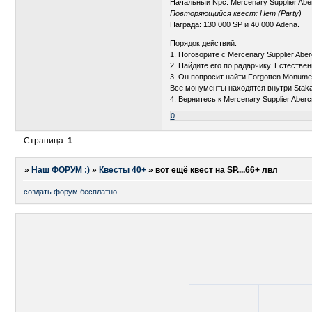
Начальный Npc: Mercenary Supplier Abe
Повторяющийся квест: Нет (Party)
Награда: 130 000 SP и 40 000 Adena.
Порядок действий:
1. Поговорите с Mercenary Supplier Abe
2. Найдите его по радарчику. Естестве
3. Он попросит найти Forgotten Monument
Все монументы находятся внутри Stakat
4. Вернитесь к Mercenary Supplier Aberc
0
Страница:
1
»
Наш ФОРУМ :)
»
Квесты 40+
»
вот ещё квест на SP....66+ лвл
создать форум бесплатно